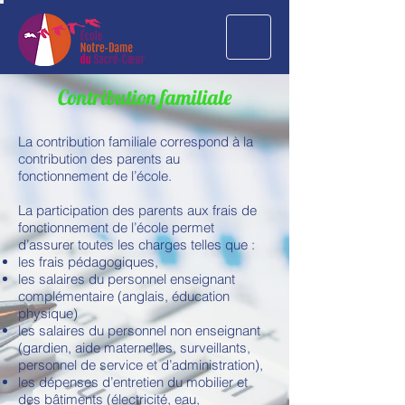
Contribution familiale
La contribution familiale correspond à la
contribution des parents au
fonctionnement de l’école.
La participation des parents aux frais de
fonctionnement de l’école permet
d’assurer toutes les charges telles que :
les frais pédagogiques,
les salaires du personnel enseignant
complémentaire (anglais, éducation
physique)
les salaires du personnel non enseignant
(gardien, aide maternelles, surveillants,
personnel de service et d’administration),
les dépenses d’entretien du mobilier et
des bâtiments (électricité, eau,