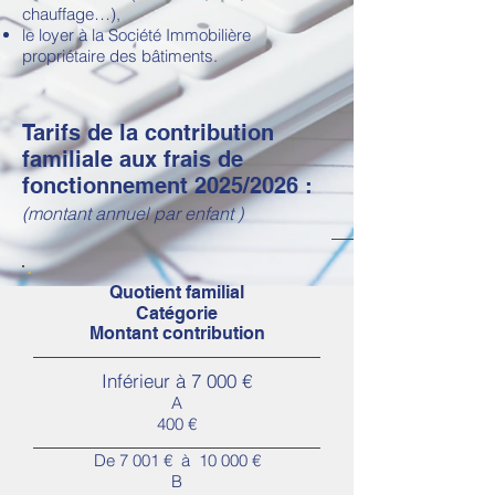
chauffage…),
le loyer à la Société Immobilière
propriétaire des bâtiments.
Tarifs de la contribution
familiale aux frais de
fonctionnement 2025/2026 :
(montant annuel par enfant )
Quotient familial
Catégorie
Montant contribution
Inférieur à 7 000 €
A
400 €
De 7 001 € à 10 000 €
B