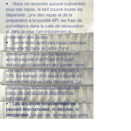
•
Nous ne recevons aucune subvention
pour ces repas, le tarif couvre toutes les
dépenses : prix des repas et de la
préparation à la société API, les frais de
surveillance dans la salle de restauration
et dans la cour, l'amortissement du
matériel et des locaux.
• Les enfants ayant des repas spéciaux
intervenants dans le cadre d’une
prescription médicale (obligatoirement
accompagnée d’un Projet d’Accueil
Individualisé) apportent leur panier-repas,
une participation financière s'élevant à
52% du montant d'un repas (régulier ou
exceptionnel) vous sera demandée.
Le
PAI doit être réactualisé chaque année,
merci de demander le document au
secrétariat
.
•
Les absences occasionnelles ne
peuvent être cumulées, ni déduites, ni
remplacées
. Seules les absences au-delà
de 4 jours de classe consécutifs
donneront droit à remboursement, sur