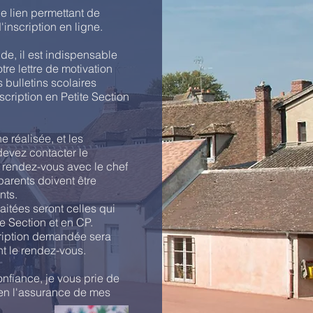
e lien permettant de
inscription en ligne.
de, il est indispensable
re lettre de motivation
 bulletins scolaires
scription en Petite Section
ne réalisée, et les
evez contacter le
n rendez-vous avec le chef
parents doivent être
nts.
itées seront celles qui
e Section et en CP.
cription demandée sera
t le rendez-vous.
nfiance, je vous prie de
en l'assurance de mes