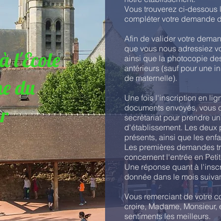
Vous trouverez ci-dessous l
compléter votre demande d'
Afin de valider votre deman
que vous nous adressiez vot
 l'Ecole
ainsi que la photocopie des
antérieurs (sauf pour une in
de maternelle).
e du
Une fois l'inscription en lig
ur
documents envoyés, vous d
secrétariat pour prendre u
d'établissement. Les deux 
présents, ainsi que les enfa
Les premières demandes tra
concernent l'entrée en Petit
Une réponse quant à l'ins
donnée dans le mois suivan
Vous remerciant de votre co
croire, Madame, Monsieur, 
sentiments les meilleurs.