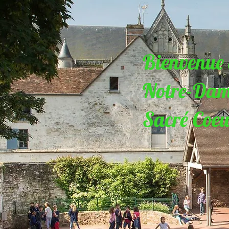
Bienvenue à
Notre-Dam
Sacré Coe